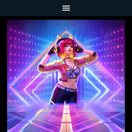
Skip
to
content
(Press
Enter)