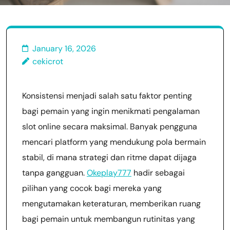
January 16, 2026
cekicrot
Konsistensi menjadi salah satu faktor penting
bagi pemain yang ingin menikmati pengalaman
slot online secara maksimal. Banyak pengguna
mencari platform yang mendukung pola bermain
stabil, di mana strategi dan ritme dapat dijaga
tanpa gangguan.
Okeplay777
hadir sebagai
pilihan yang cocok bagi mereka yang
mengutamakan keteraturan, memberikan ruang
bagi pemain untuk membangun rutinitas yang