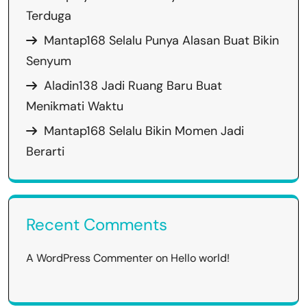
Terduga
Mantap168 Selalu Punya Alasan Buat Bikin
Senyum
Aladin138 Jadi Ruang Baru Buat
Menikmati Waktu
Mantap168 Selalu Bikin Momen Jadi
Berarti
Recent Comments
A WordPress Commenter
on
Hello world!