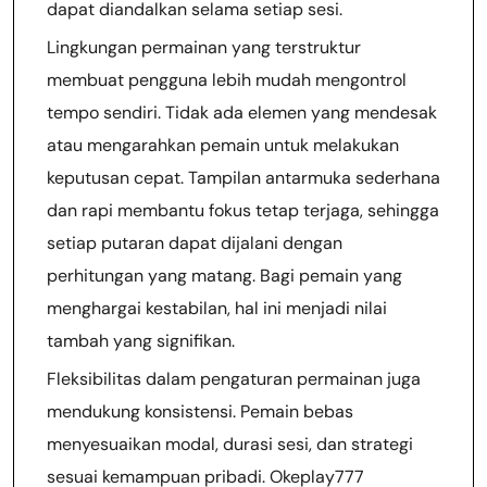
dapat diandalkan selama setiap sesi.
Lingkungan permainan yang terstruktur
membuat pengguna lebih mudah mengontrol
tempo sendiri. Tidak ada elemen yang mendesak
atau mengarahkan pemain untuk melakukan
keputusan cepat. Tampilan antarmuka sederhana
dan rapi membantu fokus tetap terjaga, sehingga
setiap putaran dapat dijalani dengan
perhitungan yang matang. Bagi pemain yang
menghargai kestabilan, hal ini menjadi nilai
tambah yang signifikan.
Fleksibilitas dalam pengaturan permainan juga
mendukung konsistensi. Pemain bebas
menyesuaikan modal, durasi sesi, dan strategi
sesuai kemampuan pribadi. Okeplay777