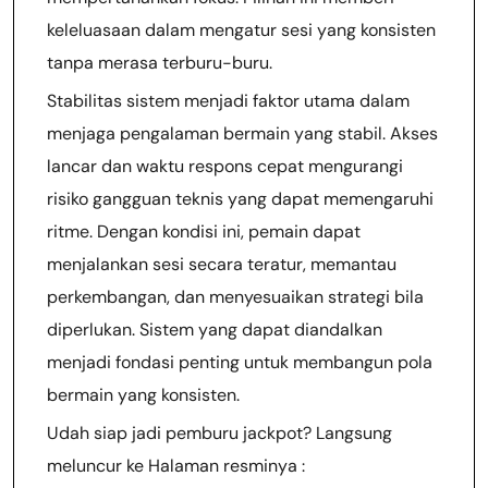
keleluasaan dalam mengatur sesi yang konsisten
tanpa merasa terburu-buru.
Stabilitas sistem menjadi faktor utama dalam
menjaga pengalaman bermain yang stabil. Akses
lancar dan waktu respons cepat mengurangi
risiko gangguan teknis yang dapat memengaruhi
ritme. Dengan kondisi ini, pemain dapat
menjalankan sesi secara teratur, memantau
perkembangan, dan menyesuaikan strategi bila
diperlukan. Sistem yang dapat diandalkan
menjadi fondasi penting untuk membangun pola
bermain yang konsisten.
Udah siap jadi pemburu jackpot? Langsung
meluncur ke Halaman resminya :