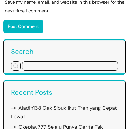
Save my name, email, and website in this browser for the
next time I comment.
Search
Recent Posts
Aladin138 Gak Sibuk Ikut Tren yang Cepat
Lewat
Okeplay777 Selalu Punya Cerita Tak