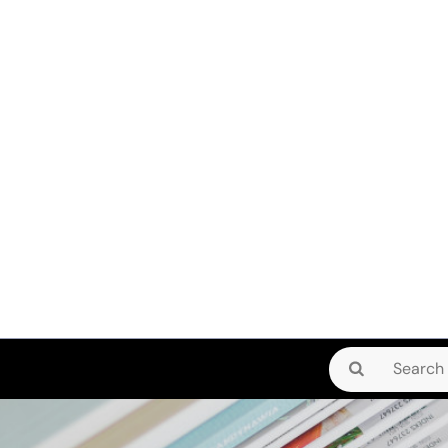
Search
for: