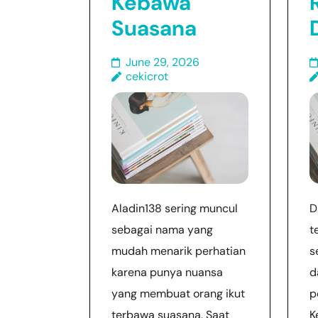
Kebawa
Suasana
June 29, 2026
cekicrot
Aladin138 sering muncul
D
sebagai nama yang
t
mudah menarik perhatian
s
karena punya nuansa
d
yang membuat orang ikut
p
terbawa suasana. Saat
K