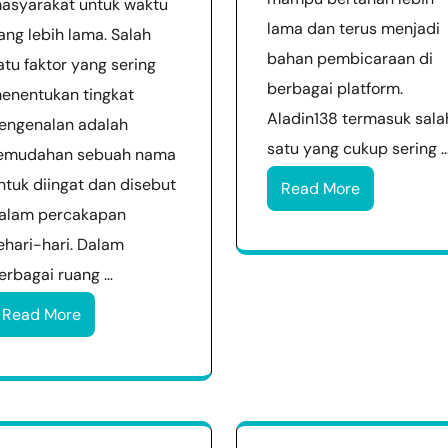
asyarakat untuk waktu
lama dan terus menjadi
ang lebih lama. Salah
bahan pembicaraan di
atu faktor yang sering
berbagai platform.
enentukan tingkat
Aladin138 termasuk sala
engenalan adalah
satu yang cukup sering 
emudahan sebuah nama
ntuk diingat dan disebut
Read More
alam percakapan
ehari-hari. Dalam
erbagai ruang …
Read More