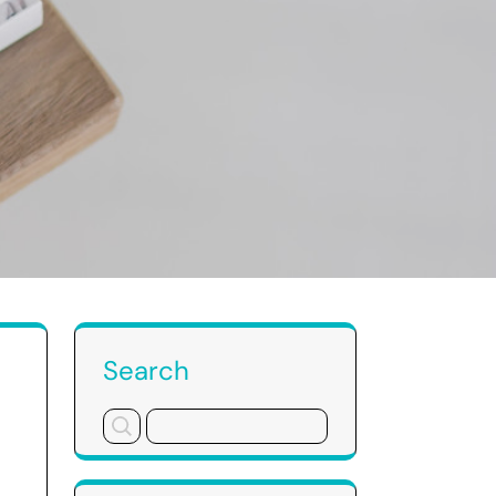
Search