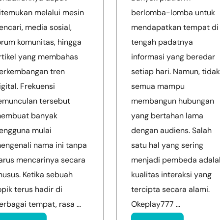
itemukan melalui mesin
berlomba-lomba untuk
encari, media sosial,
mendapatkan tempat di
orum komunitas, hingga
tengah padatnya
rtikel yang membahas
informasi yang beredar
erkembangan tren
setiap hari. Namun, tidak
igital. Frekuensi
semua mampu
emunculan tersebut
membangun hubungan
embuat banyak
yang bertahan lama
engguna mulai
dengan audiens. Salah
engenali nama ini tanpa
satu hal yang sering
arus mencarinya secara
menjadi pembeda adala
husus. Ketika sebuah
kualitas interaksi yang
opik terus hadir di
tercipta secara alami.
erbagai tempat, rasa …
Okeplay777 …