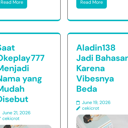
Read More
Read More
Saat
Aladin138
Okeplay777
Jadi Bahasa
Menjadi
Karena
Nama yang
Vibesnya
Mudah
Beda
Disebut
June 19, 2026
cekicrot
June 21, 2026
cekicrot