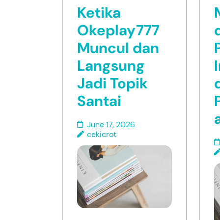
Ketika
Okeplay777
Muncul dan
Langsung
Jadi Topik
Santai
June 17, 2026
cekicrot