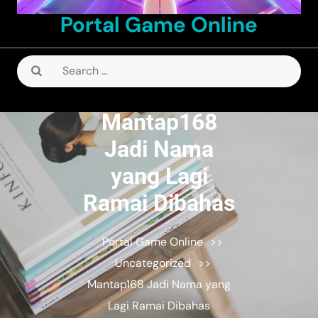
Portal Game Online
Search
for:
Mantap168
Jadi Nama
yang Lagi
Ramai Dibahas
Portal Game Online
>>
Uncategorized
>>
Mantap168 Jadi Nama yang
Lagi Ramai Dibahas