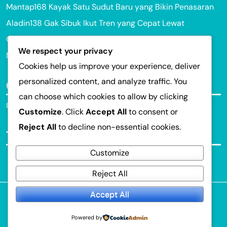
Mantap168 Kayak Satu Sudut Baru yang Bikin Penasaran
Aladin138 Gak Sibuk Ikut Tren yang Cepat Lewat
Okeplay777 Selalu Punya Cerita Tak Terduga
We respect your privacy
Mantap168 Selalu Punya Alasan Buat Bikin Senyum
Cookies help us improve your experience, deliver
personalized content, and analyze traffic. You
Categories
can choose which cookies to allow by clicking
Uncategorized
Customize
. Click
Accept All
to consent or
Reject All
to decline non-essential cookies.
Tags
Customize
Reject All
Accept All
© 2026
Portal Game Online
. All Rights Reserved.
Prime Fashion Magazine
By
Themeignite
Powered By
Powered by