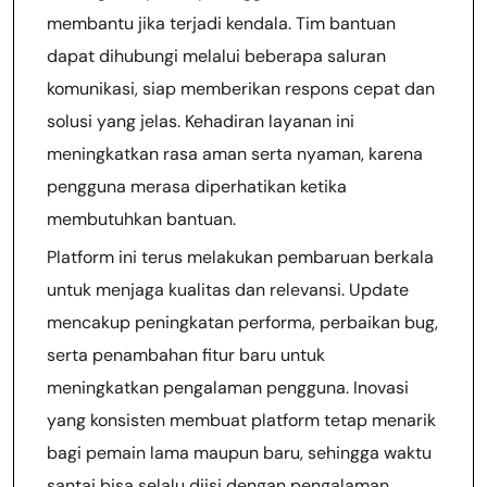
membantu jika terjadi kendala. Tim bantuan
dapat dihubungi melalui beberapa saluran
komunikasi, siap memberikan respons cepat dan
solusi yang jelas. Kehadiran layanan ini
meningkatkan rasa aman serta nyaman, karena
pengguna merasa diperhatikan ketika
membutuhkan bantuan.
Platform ini terus melakukan pembaruan berkala
untuk menjaga kualitas dan relevansi. Update
mencakup peningkatan performa, perbaikan bug,
serta penambahan fitur baru untuk
meningkatkan pengalaman pengguna. Inovasi
yang konsisten membuat platform tetap menarik
bagi pemain lama maupun baru, sehingga waktu
santai bisa selalu diisi dengan pengalaman