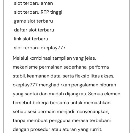
slot terbaru aman
slot terbaru RTP tinggi
game slot terbaru
daftar slot terbaru
link slot terbaru
slot terbaru okeplay777
Melalui kombinasi tampilan yang jelas,
mekanisme permainan sederhana, performa
stabil, keamanan data, serta fleksibilitas akses,
okeplay777 menghadirkan pengalaman hiburan
yang santai dan mudah dijangkau. Semua elemen
tersebut bekerja bersama untuk memastikan
setiap sesi bermain menjadi menyenangkan,
tanpa membuat pengguna merasa terbebani
dengan prosedur atau aturan yang rumit.