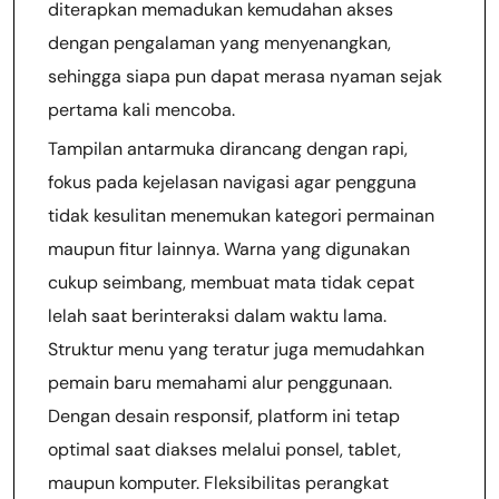
diterapkan memadukan kemudahan akses
dengan pengalaman yang menyenangkan,
sehingga siapa pun dapat merasa nyaman sejak
pertama kali mencoba.
Tampilan antarmuka dirancang dengan rapi,
fokus pada kejelasan navigasi agar pengguna
tidak kesulitan menemukan kategori permainan
maupun fitur lainnya. Warna yang digunakan
cukup seimbang, membuat mata tidak cepat
lelah saat berinteraksi dalam waktu lama.
Struktur menu yang teratur juga memudahkan
pemain baru memahami alur penggunaan.
Dengan desain responsif, platform ini tetap
optimal saat diakses melalui ponsel, tablet,
maupun komputer. Fleksibilitas perangkat