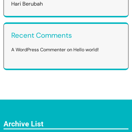
Hari Berubah
Recent Comments
A WordPress Commenter
on
Hello world!
Archive List