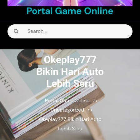
Portal Game Online
Search
for:
Okeplay777
Bikin Hari Auto
Lebih Seru
Portal Game Online
>>
Uncategorized
>>
Okeplay777 Bikin Hari Auto
Lebih Seru