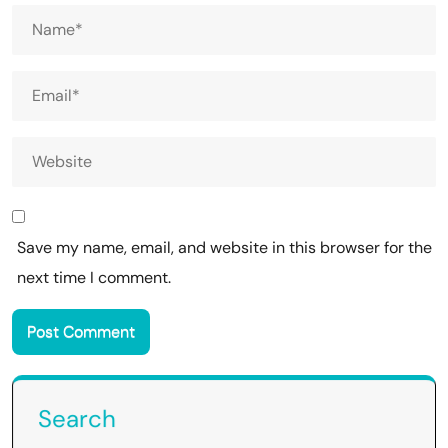
Save my name, email, and website in this browser for the
next time I comment.
Search