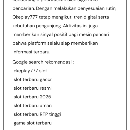
pencarian. Dengan melakukan penyesuaian rutin,
Okeplay777 tetap mengikuti tren digital serta
kebutuhan pengunjung. Aktivitas ini juga
memberikan sinyal positif bagi mesin pencari
bahwa platform selalu siap memberikan
informasi terbaru.
Google search rekomendasi :
okeplay777 slot
slot terbaru gacor
slot terbaru resmi
slot terbaru 2025
slot terbaru aman
slot terbaru RTP tinggi
game slot terbaru