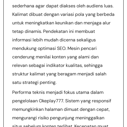
sederhana agar dapat diakses oleh audiens luas.
Kalimat dibuat dengan variasi pola yang berbeda
untuk meningkatkan keunikan dan menjaga alur
tetap dinamis. Pendekatan ini membuat
informasi lebih mudah dicerna sekaligus
mendukung optimasi SEO. Mesin pencari
cenderung menilai konten yang alami dan
relevan sebagai indikator kualitas, sehingga
struktur kalimat yang beragam menjadi salah
satu strategi penting.
Performa teknis menjadi fokus utama dalam
pengelolaan Okeplay777. Sistem yang responsif
memungkinkan halaman dimuat dengan cepat,
mengurangi risiko pengunjung meninggalkan
situs sebelum konten terlihat. Kecepatan muat