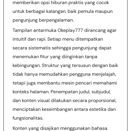
memberikan opsi hiburan praktis yang cocok
untuk berbagai kalangan, baik pemula maupun
pengunjung berpengalaman.
Tampilan antarmuka Okeplay777 dirancang agar
intuitif dan rapi. Setiap menu ditempatkan
secara sistematis sehingga pengunjung dapat
menemukan fitur yang diinginkan tanpa
kebingungan. Struktur yang tersusun dengan baik
tidak hanya memudahkan pengguna menjelajah,
tetapi juga membantu mesin pencari memahami
konteks halaman. Penempatan judul, subjudul,
dan konten visual dilakukan secara proporsional,
menciptakan keseimbangan antara estetika dan
fungsionalitas.
Konten yang disajikan menggunakan bahasa