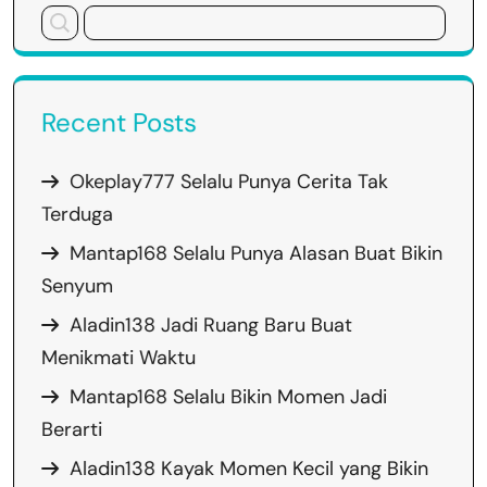
Recent Posts
Okeplay777 Selalu Punya Cerita Tak
Terduga
Mantap168 Selalu Punya Alasan Buat Bikin
Senyum
Aladin138 Jadi Ruang Baru Buat
Menikmati Waktu
Mantap168 Selalu Bikin Momen Jadi
Berarti
Aladin138 Kayak Momen Kecil yang Bikin