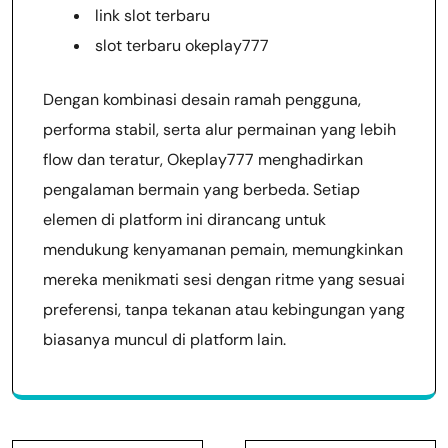
link slot terbaru
slot terbaru okeplay777
Dengan kombinasi desain ramah pengguna,
performa stabil, serta alur permainan yang lebih
flow dan teratur, Okeplay777 menghadirkan
pengalaman bermain yang berbeda. Setiap
elemen di platform ini dirancang untuk
mendukung kenyamanan pemain, memungkinkan
mereka menikmati sesi dengan ritme yang sesuai
preferensi, tanpa tekanan atau kebingungan yang
biasanya muncul di platform lain.