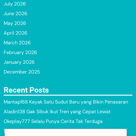
July 2026
June 2026
May 2026
April 2026
March 2026
February 2026
January 2026
December 2025
Recent Posts
Mantap168 Kayak Satu Sudut Baru yang Bikin Penasaran
Aladin138 Gak Sibuk Ikut Tren yang Cepat Lewat
Okeplay777 Selalu Punya Cerita Tak Terduga
Mantap168 Selalu Punya Alasan Buat Bikin Senyum