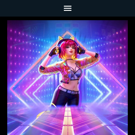
Skip
to
content
(Press
Enter)