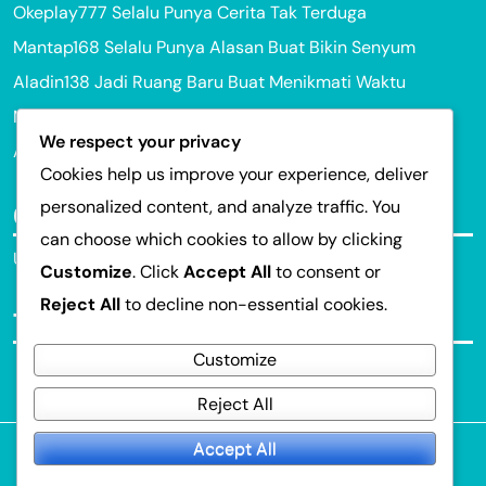
Okeplay777 Selalu Punya Cerita Tak Terduga
Mantap168 Selalu Punya Alasan Buat Bikin Senyum
Aladin138 Jadi Ruang Baru Buat Menikmati Waktu
Mantap168 Selalu Bikin Momen Jadi Berarti
We respect your privacy
Aladin138 Kayak Momen Kecil yang Bikin Hari Berubah
Cookies help us improve your experience, deliver
personalized content, and analyze traffic. You
Categories
can choose which cookies to allow by clicking
Uncategorized
Customize
. Click
Accept All
to consent or
Reject All
to decline non-essential cookies.
Tags
Customize
Reject All
Accept All
© 2026
Portal Game Online
. All Rights Reserved.