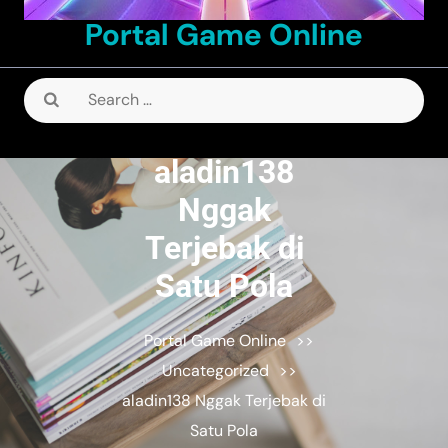
Portal Game Online
Search
for:
aladin138
Nggak
Terjebak di
Satu Pola
Portal Game Online
>>
Uncategorized
>>
aladin138 Nggak Terjebak di
Satu Pola