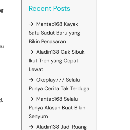
Recent Posts
ng
Mantap168 Kayak
Satu Sudut Baru yang
Bikin Penasaran
nu
Aladin138 Gak Sibuk
Ikut Tren yang Cepat
Lewat
Okeplay777 Selalu
Punya Cerita Tak Terduga
Mantap168 Selalu
i,
Punya Alasan Buat Bikin
Senyum
Aladin138 Jadi Ruang