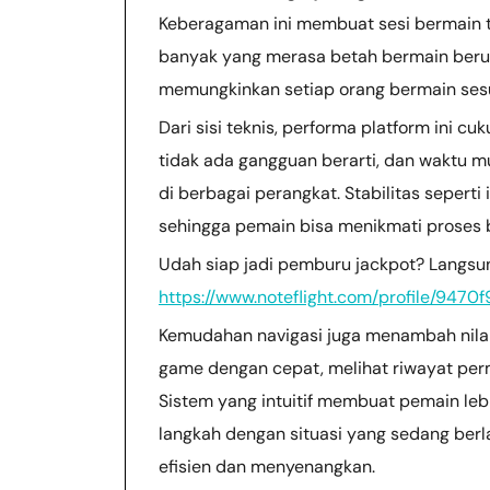
Keberagaman ini membuat sesi bermain t
banyak yang merasa betah bermain berula
memungkinkan setiap orang bermain se
Dari sisi teknis, performa platform ini c
tidak ada gangguan berarti, dan waktu 
di berbagai perangkat. Stabilitas sepert
sehingga pemain bisa menikmati proses 
Udah siap jadi pemburu jackpot? Langsu
https://www.noteflight.com/profile/9
Kemudahan navigasi juga menambah nilai
game dengan cepat, melihat riwayat per
Sistem yang intuitif membuat pemain le
langkah dengan situasi yang sedang berl
efisien dan menyenangkan.