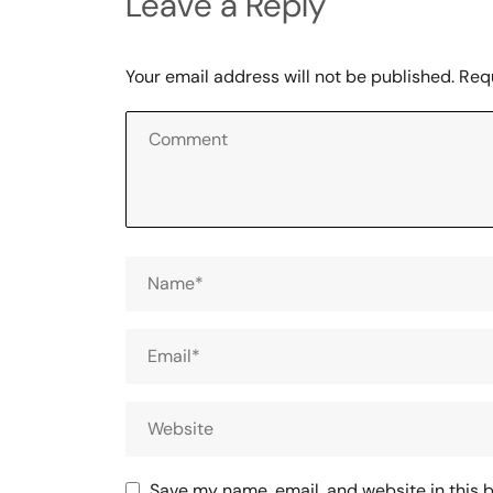
Leave a Reply
Your email address will not be published.
Req
Save my name, email, and website in this 