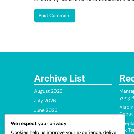
Archive List
Rec
August 2026
Mantap
yang B
July 2026
Aladin
June 2026
Cepat
May 2026
We respect your privacy
Okepla
April 2026
Tak Te
Cookies help us improve your experience, deliver