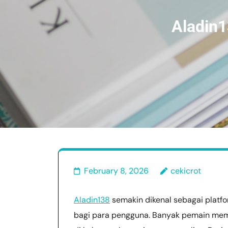
Aladin1
February 8, 2026
cekicrot
Aladin138
semakin dikenal sebagai platf
bagi para pengguna. Banyak pemain memb