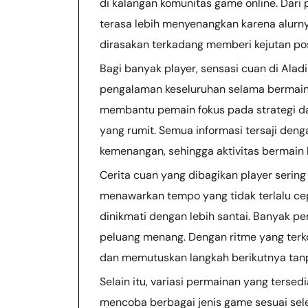
di kalangan komunitas game online. Dari 
terasa lebih menyenangkan karena alurny
dirasakan terkadang memberi kejutan pos
Bagi banyak player, sensasi cuan di Ala
pengalaman keseluruhan selama bermain
membantu pemain fokus pada strategi da
yang rumit. Semua informasi tersaji dengan
kemenangan, sehingga aktivitas bermain
Cerita cuan yang dibagikan player serin
menawarkan tempo yang tidak terlalu cepa
dinikmati dengan lebih santai. Banyak 
peluang menang. Dengan ritme yang terko
dan memutuskan langkah berikutnya tan
Selain itu, variasi permainan yang ters
mencoba berbagai jenis game sesuai sele